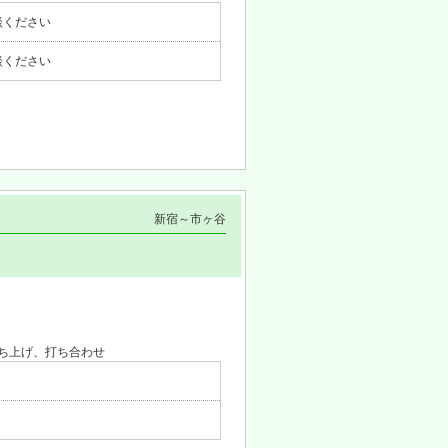
談ください
談ください
新宿～市ヶ谷
ち上げ、打ち合わせ