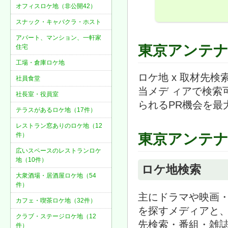
オフィスロケ地（非公開42）
スナック・キャバクラ・ホスト
アパート、マンション、一軒家
東京アンテ
住宅
工場・倉庫ロケ地
ロケ地 x 取材先
社員食堂
当メデ ィアで検索
社長室・役員室
られるPR機会を最
テラスがあるロケ地（17件）
レストラン窓ありのロケ地（12
東京アンテ
件）
広いスペースのレストランロケ
地（10件）
ロケ地検索
大衆酒場・居酒屋ロケ地（54
件）
主にドラマや映画
カフェ・喫茶ロケ地（32件）
を探すメディアと、
クラブ・ステージロケ地（12
先検索・番組・雑
件）