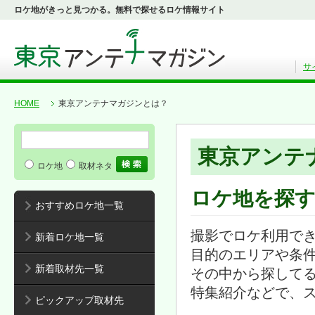
ロケ地がきっと見つかる。無料で探せるロケ情報サイト
サ
HOME
東京アンテナマガジンとは？
東京アンテ
ロケ地
取材ネタ
ロケ地を探
おすすめロケ地一覧
撮影でロケ利用で
新着ロケ地一覧
目的のエリアや条
新着取材先一覧
その中から探して
特集紹介などで、
ピックアップ取材先