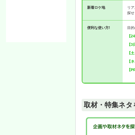
新着ロケ地
リア
探せ
便利な使い方!
目的
【2
【3
【土
【ネ
【P
取材・特集ネタ