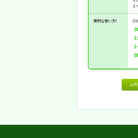
そ
ま
便利な使い方!
目
【
【
【
【
お問